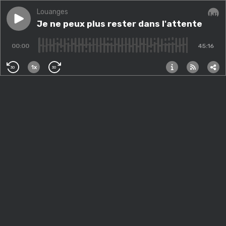
Louanges
Play episode
Je ne peux plus rester dans l'attente
Je ne peux plus rester dans l'attente
Audi
00:00
45:16
1x
30
30