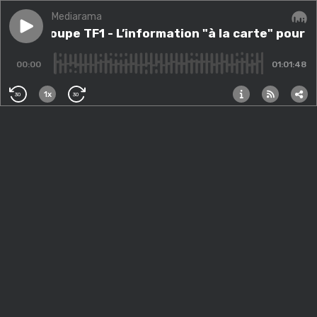
Mediarama
Play episode
#56 - Groupe TF1 - L’information "à la carte" pour révo
#56 - Groupe TF1 - L’information "à la carte" pour r
Audi
00:00
01:01:48
1x
30
30