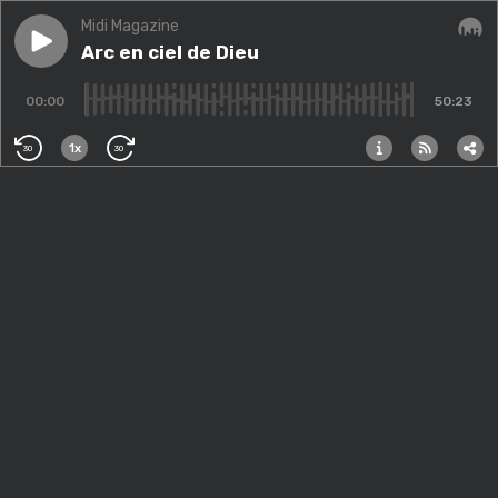
Midi Magazine
Play episode
Arc en ciel de Dieu
Arc en ciel de Dieu
Audi
00:00
50:23
1x
30
30