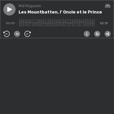
Midi Magazine
Play episode
Les Mountbatten, l’ Oncle et le Prince
Les Mountbatten, l’ Oncle et le Prince
Audi
00:00
52:13
1x
30
30