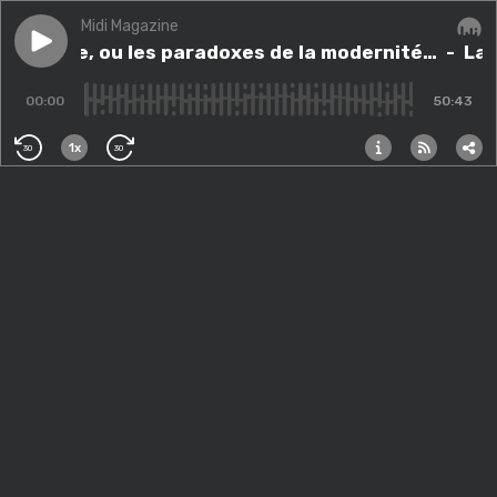
Midi Magazine
Play episode
La mode, ou les paradoxes de la modernité…
La mode, ou les paradoxes de la modernité…
- La 
Audi
00:00
50:43
1x
30
30