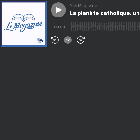
Midi Magazine
Play episode
La planète catholique, une gé
La planète catholique, un
00:00
1x
30
30