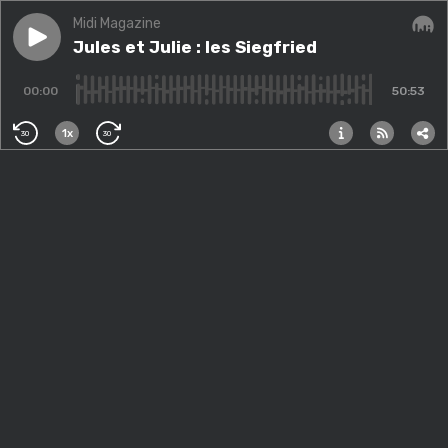
Midi Magazine
Play episode
Jules et Julie : les Siegfried
Jules et Julie : les Siegfried
Audi
00:00
50:53
1x
30
30