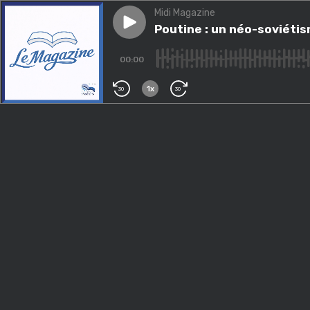
Midi Magazine
Play episode
Poutine : un néo-soviétisme
Poutine : un néo-soviéti
00:00
1x
30
30