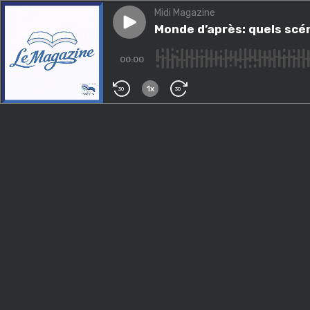
Midi Magazine
Play episode
Monde d’après: quels scénari
Monde d’après: quels scé
00:00
1x
30
30