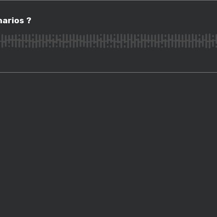
os ?
narios ?