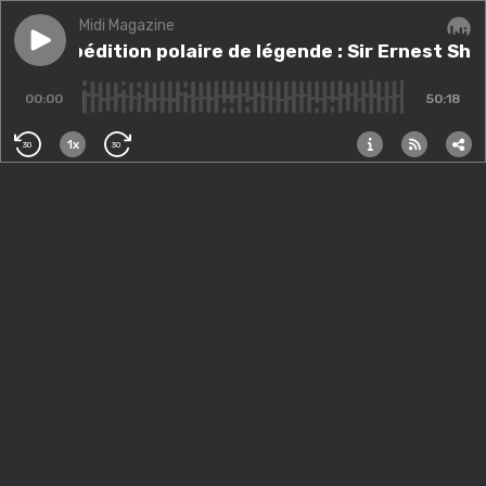
Midi Magazine
Play episode
Une expédition polaire de légende : Sir Ernest Shakl
Une expédition polaire de légende : Sir Ernest Sh
Audi
00:00
50:18
1x
30
30