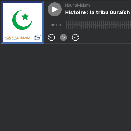
Nour al-islam
Play episode
Histoire : la tribu Quraïsh
Histoire : la tribu Quraïsh
00:00
1x
30
30