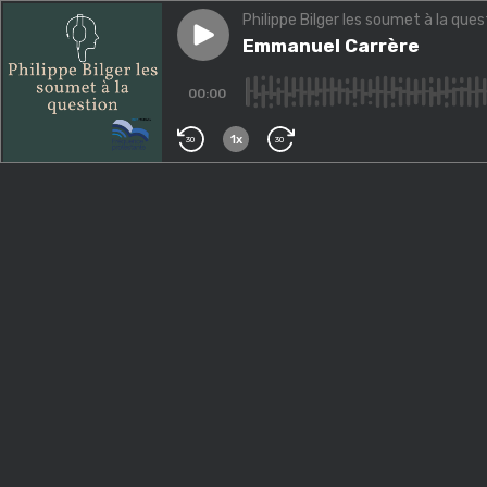
Philippe Bilger les soumet à la ques
Play episode
Emmanuel Carrère
Emmanuel Carrère
00:00
1x
30
30