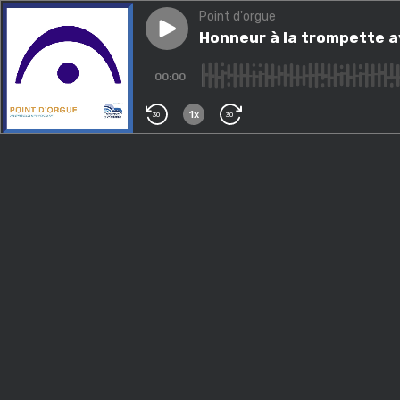
Point d'orgue
Play episode
Honneur à la trompette avec
Honneur à la trompette 
00:00
1x
30
30