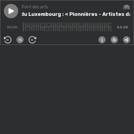
Pont des arts
Play episode
Musée du Luxembourg : « Pionnières - Artistes dans le P
Musée du Luxembourg : « Pionnières - Artistes dans 
Audi
00:00
44:38
1x
30
30