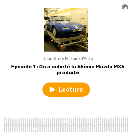
Road Story Histoire d'Auto
Episode 1 : On a acheté la 65ème Mazda MX5
produite
Lecture
Play
episode
Episode
1
:
On
a
acheté