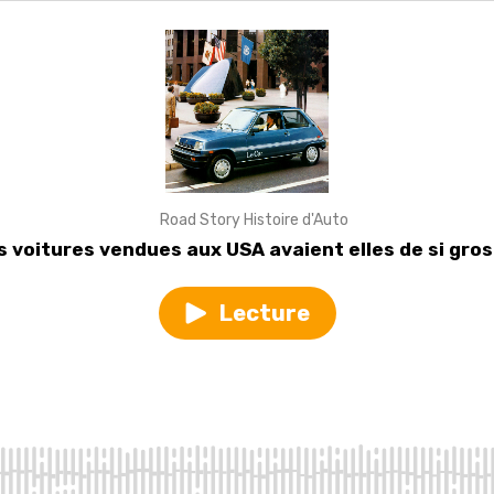
Road Story Histoire d'Auto
s voitures vendues aux USA avaient elles de si gro
Lecture
Play
episode
Pourquoi
les
voitures
vendues
aux
USA
avaient