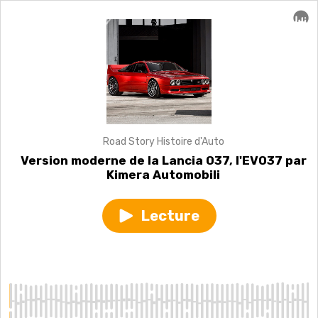
Road Story Histoire d'Auto
Version moderne de la Lancia 037, l'EVO37 par
Kimera Automobili
Lecture
Play
episode
Version
moderne
de
la
Lancia
037,