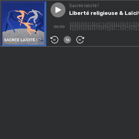
Sacrée laïcité !
Play episode
Liberté religieuse & Laïcité
Liberté religieuse & Laïci
00:00
1x
30
30