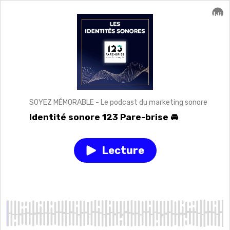
SOYEZ MÉMORABLE - Le podcast du marketing sonore
Identité sonore 123 Pare-brise 🚘
Lecture
Play
episode
Identité
sonore
123
Pare-
brise
🚘