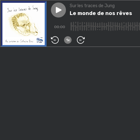
Sur les traces de Jung
Play episode
Le monde de nos rêves
Le monde de nos rêves
00:00
1x
30
30