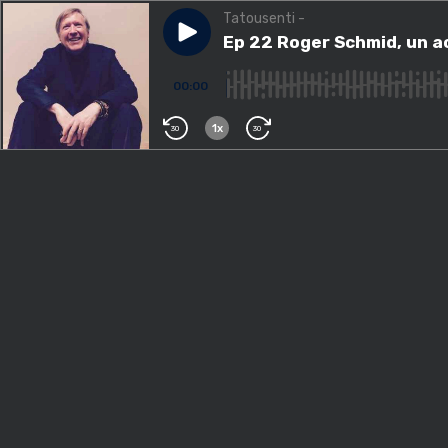
Tatousenti -
Play episode
Ep 22 Roger Schmid, un acteu
Ep 22 Roger Schmid, un a
00:00
1x
30
30