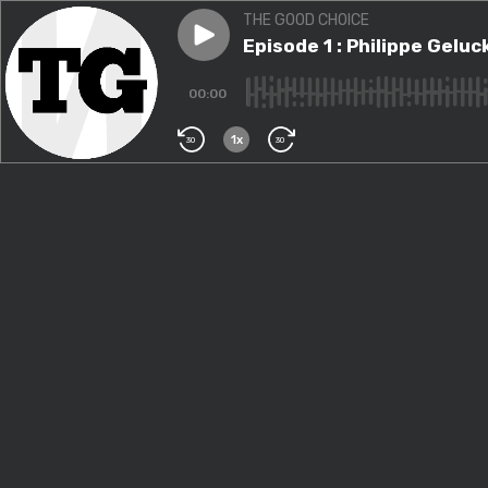
THE GOOD CHOICE
Play episode
Episode 1 : Philippe Geluck 
Episode 1 : Philippe Gelu
00:00
1x
30
30