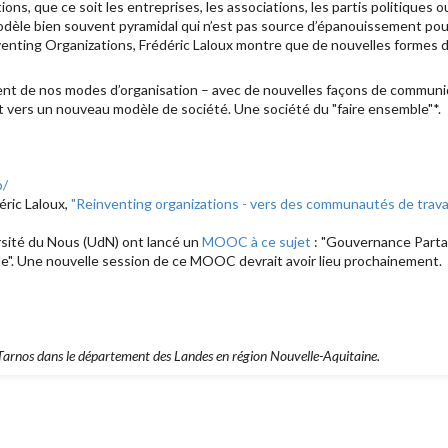
ions, que ce soit les entreprises, les associations, les partis politiques ou
dèle bien souvent pyramidal qui n’est pas source d’épanouissement pour 
venting Organizations, Frédéric Laloux montre que de nouvelles formes d
nt de nos modes d’organisation – avec de nouvelles façons de communi
t vers un nouveau modèle de société. Une société du "faire ensemble"*.
o/
éric Laloux,
"Reinventing organizations - vers des communautés de travai
ersité du Nous (UdN) ont lancé un
MOOC à ce sujet
: "Gouvernance Partag
le". Une nouvelle session de ce MOOC devrait avoir lieu prochainement.
 Tarnos dans le département des Landes en région Nouvelle-Aquitaine.