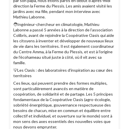
par son papa, nous étions partis en début d'après-midi
direction la Ferme du Plessis. Les amis avaient visité les
jardins avec ma fille, pendant mon interview avec
Mathieu Labonne.
🧑Ingénieur-chercheur en climatologie, Mathieu
Labonne a passé 5 années à la direction de l’association
Colibris, avant de rejoindre la Coopérative Oasis qui aide
les citoyens à inventer et développer de nouveaux lieux
de vie dans les territoires. Il est également coordinateur
du Centre Amma, à la Ferme du Plessis, et est à l’origine
de l'écohameau situé juste à côté, où il vit avec sa
famille.
💡Les Oasis : des laboratoires d'inspiration au cœur des
territoires
Ces lieux, qui peuvent prendre des formes multiples,
sont particulièrement avancés en matière de
coopération, de solidarité et de partage. Les 5 principes
fondamentaux de la Coopérative Oasis (agro-écologie,
sobriété énergétique, gouvernance respectueuse des
besoins de chacun, mise en commun et équilibre entre
collectif et individuel, et ouverture sur le monde) sont à
mon sens des axes essentiels des nouvelles voies que
nous devons emprunter.