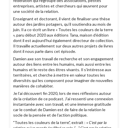
fédération qui regroupe des associations, petites
entreprises, artistes et chercheurs qui œuvrent pour
une société de la relation.
Enseignant et doctorant, il vient de finaliser une thèse
autour des jardins potagers, qu’il soutiendra au mois de
juin. Il a co-écrit un livre « Toutes les couleurs de la terre
», paru début 2020 aux éditions Tana, maison d’édition
dont il est aujourd’hui également directeur de collection.
Il travaille actuellement sur deux autres projets de livres
dont il nous parle dans cet épisode.
Damien axe son travail de recherche et son engagement
autour des liens entre les humains, mais aussi entre les
humains et le reste des êtres vivants. Il s’intéresse aux
territoires, et cherche à mettre en valeur toutes les
diversités qui les composent pour imaginer de nouvelles
manières de cohabiter.
Je l’ai découvert fin 2020, lors de mes réflexions autour
de la création de ce podcast. J’ai ressenti une connexion
instantanée avec son travail, et une immense gratitude
car le combat de Damien est de faire de la relation le
socle de la pensée et de l’action politique.
"Toutes les couleurs de la terre", extrait : «
C’est par la
relation qu’un monde équilibré se crée. […] C’est par la relation