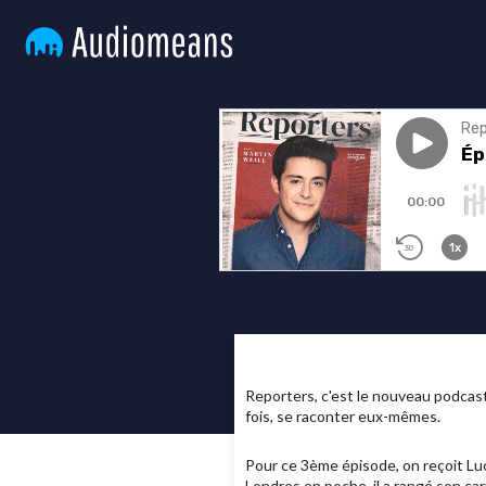
Reporters, c'est le nouveau podcas
fois, se raconter eux-mêmes.
Pour ce 3ème épisode, on reçoit Luc
Londres en poche, il a rangé son car