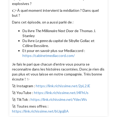
explosives ?
👉 À quel moment intervient la médiation ? Dans quel
but ?
Dans cet épisode, on a aussi parlé de
:
Du livre
The Millionaire Next Door
de Thomas J.
Stanley
Du livre
Le genre du capital
de Sibylle Gollac et
Céline Bessière.
Et pour en savoir plus sur Mediaccord :
https://cabinetmediaccord.com/
Je fais le pari que chacun d’entre vous pourra se
reconnaitre dans les histoires racontées. Donc je n’en dis
pas plus et vous laisse en notre compagnie. Très bonne
écoute ! ✨
🚀 Instagram :
https://link.richissime.net/2pL2JE
🚀 YouTube :
https://link.richissime.net/J4FhUs
🚀 TikTok :
https://link.richissime.net/YdecWs
🚀 Toutes mes offres :
https://link.richissime.net/bUgqBA