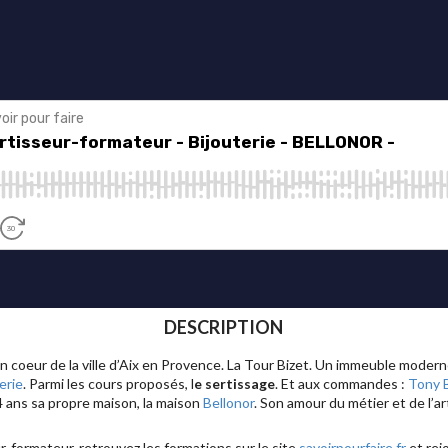
DESCRIPTION
ein coeur de la ville d’Aix en Provence. La Tour Bizet. Un immeuble modern
erie
. Parmi les cours proposés, l
e sertissage
. Et aux commandes :
Tony 
 4 ans sa propre maison, la maison
Bellonor
. Son amour du métier et de l’art
r-formateur, retrouvez les formations sur le site
savoirpourfaire.fr
et rejo