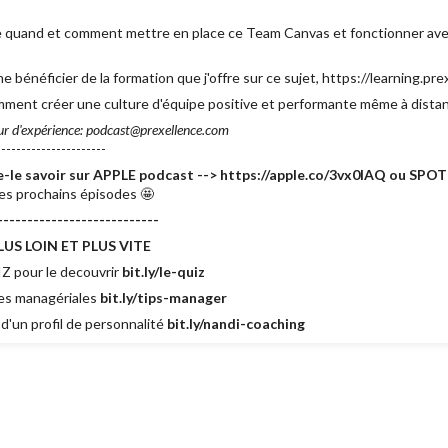
ode quand et comment mettre en place ce Team Canvas et fonctionner av
bénéficier de la formation que j'offre sur ce sujet, https://learning.p
mment créer une culture d'équipe positive et performante même à dista
ur d'expérience: podcast@prexellence.com
---------------------
te-le savoir sur APPLE podcast --> https://apple.co/3vx0lAQ ou SPOT
es prochains épisodes 🤩
---------------------------
US LOIN ET PLUS VITE
Z pour le decouvrir
bit.ly/le-quiz
es managériales
bit.ly/tips-manager
d'un profil de personnalité
bit.ly/nandi-coaching