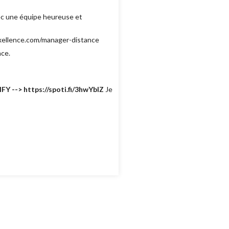
ec une équipe heureuse et
rexellence.com/manager-distance
nce.
IFY --> https://spoti.fi/3hwYbIZ
Je