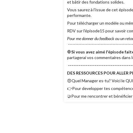
et bâtir des fondations solides.
Vous saurez à l'issue de cet épis
performante.
Pour télécharger un modèle ou même 
RDV sur l'épisode15 pour savoir co
Pour me donner du feedback ou un reto
--------------------------------------------
🛑
Si vous avez aimé l'épisode fai
partagerai vos commentaires dans l
------------------------------------
DES RESSOURCES POUR ALLER PL
😍Quel Manager es-tu? Voici le QUI
👉Pour developper tes compétenc
🤝Pour me rencontrer et bénéficier 