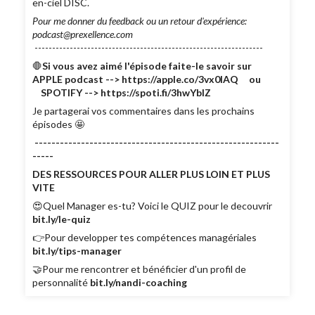
en-ciel DISC.
Pour me donner du feedback ou un retour d'expérience:
podcast@prexellence.com
-----------------------------------------------------------------
🛑
Si vous avez aimé l'épisode faite-le savoir sur
APPLE podcast --> https://apple.co/3vx0lAQ ou
SPOTIFY --> https://spoti.fi/3hwYbIZ
Je partagerai vos commentaires dans les prochains
épisodes 🤩
----------------------------------------------------------
-----
DES RESSOURCES POUR ALLER PLUS LOIN ET PLUS
VITE
😍Quel Manager es-tu? Voici le QUIZ pour le decouvrir
bit.ly/le-quiz
👉Pour developper tes compétences managériales
bit.ly/tips-manager
🤝Pour me rencontrer et bénéficier d'un profil de
personnalité
bit.ly/nandi-coaching