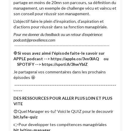
partage en moins de 20mn son parcours, sa définition du
management, un exemple de challenge vécu et vaincu et
son conseil pour réussir son management.
L'objectif faire le plein d'inspiration, d'aspiration et
d'actions pour réussir dans sa fonction managériale.
Pour me donner du feedback ou un retour d'expérience:
podcast@prexellence.com
-----------------------------------------------------------------
🛑
Si vous avez aimé l'épisode faite-le savoir sur
APPLE podcast --> https://apple.co/3vx0lAQ ou
SPOTIFY --> https://spoti.fi/3hwYbIZ
Je partagerai vos commentaires dans les prochains
épisodes 🤩
----------------------------------------------------------
-----
DES RESSOURCES POUR ALLER PLUS LOIN ET PLUS
VITE
😍Quel Manager es-tu? Voici le QUIZ pour le decouvrir
bit.ly/le-quiz
👉Pour developper tes compétences managériales
bit.ly/tips-manager