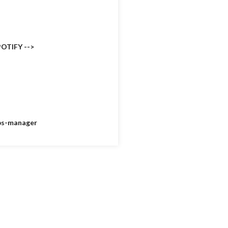
POTIFY -->
ips-manager