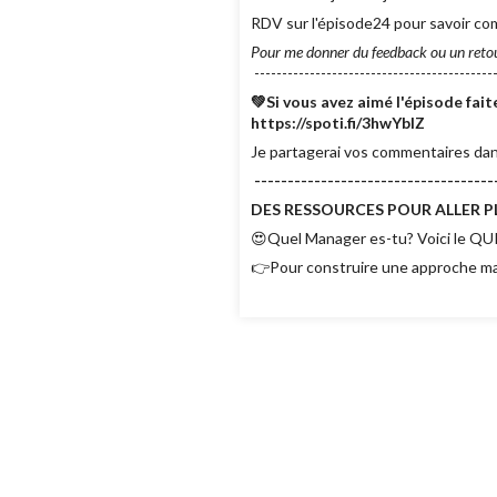
RDV sur l'épisode24 pour savoir co
Pour me donner du feedback ou un reto
--------------------------------------------
💚Si vous avez aimé l'épisode fa
https://spoti.fi/3hwYbIZ
Je partagerai vos commentaires dan
------------------------------------
DES RESSOURCES POUR ALLER PL
😍Quel Manager es-tu? Voici le QUI
👉Pour construire une approche man