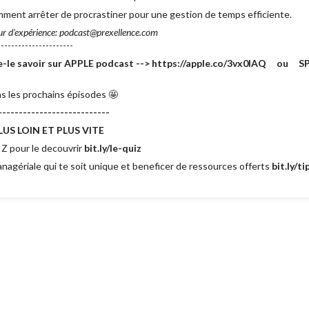
mment arrêter de procrastiner pour une gestion de temps efficiente.
ur d'expérience: podcast@prexellence.com
---------------------
ite-le savoir sur APPLE podcast --> https://apple.co/3vx0lAQ ou S
s les prochains épisodes 🤩
---------------------------
US LOIN ET PLUS VITE
Z pour le decouvrir
bit.ly/le-quiz
agériale qui te soit unique et beneficer de ressources offerts
bit.ly/t