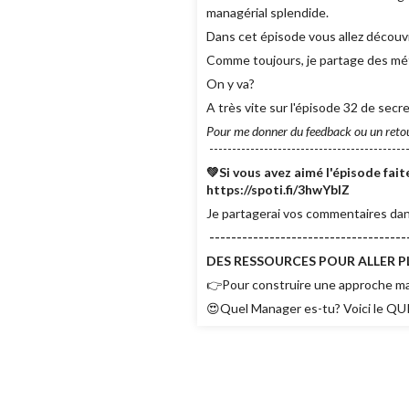
managérial splendide.
Dans cet épisode vous allez découvr
Comme toujours, je partage des mé
On y va?
A très vite sur l'épisode 32 de sec
Pour me donner du feedback ou un reto
--------------------------------------------
💚Si vous avez aimé l'épisode fa
https://spoti.fi/3hwYbIZ
Je partagerai vos commentaires dan
------------------------------------
DES RESSOURCES POUR ALLER PL
👉Pour construire une approche man
😍Quel Manager es-tu? Voici le QUI