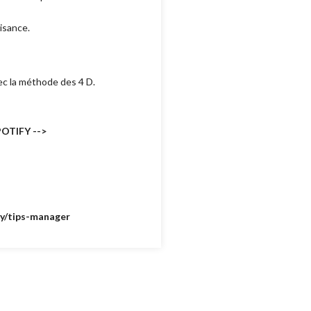
isance.
vec la méthode des 4 D.
POTIFY -->
.ly/tips-manager