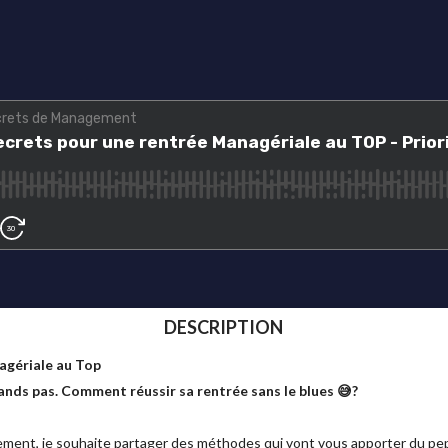
DESCRIPTION
agériale au Top
rands pas. Comment réussir sa rentrée sans le blues 😅?
gement, je souhaite partager des méthodes qui vont vous apporter du p