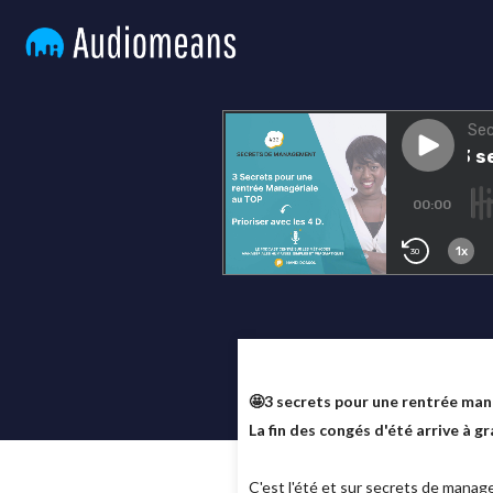
🤩3 secrets pour une rentrée man
La fin des congés d'été arrive à g
C'est l'été et sur secrets de mana