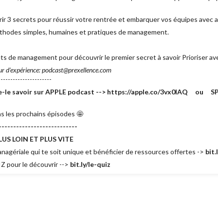
ir 3 secrets pour réussir votre rentrée et embarquer vos équipes avec a
thodes simples, humaines et pratiques de management.
rets de management pour découvrir le premier secret à savoir Prioriser a
ur d'expérience: podcast@prexellence.com
---------------------
ite-le savoir sur APPLE podcast --> https://apple.co/3vx0lAQ ou S
s les prochains épisodes 🤩
---------------------------
US LOIN ET PLUS VITE
agériale qui te soit unique et bénéficier de ressources offertes ->
bit
Z pour le découvrir -->
bit.ly/le-quiz