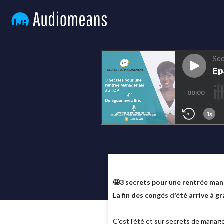
🤩3 secrets pour une rentrée man
La fin des congés d'été arrive à g
C'est l'été et sur secrets de mana