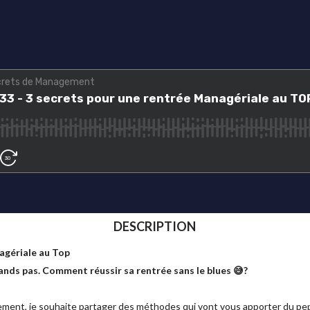
DESCRIPTION
agériale au Top
rands pas. Comment réussir sa rentrée sans le blues 😅?
gement, je souhaite partager des méthodes qui vont vous apporter du p