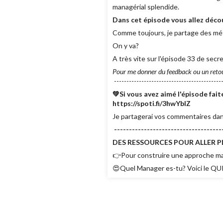
managérial splendide.
Dans cet épisode vous allez déco
Comme toujours, je partage des mé
On y va?
A très vite sur l'épisode 33 de sec
Pour me donner du feedback ou un reto
--------------------------------------------
💚Si vous avez aimé l'épisode fa
https://spoti.fi/3hwYbIZ
Je partagerai vos commentaires dan
------------------------------------
DES RESSOURCES POUR ALLER PL
👉Pour construire une approche man
😍Quel Manager es-tu? Voici le QUI