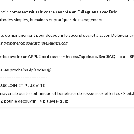
uvrir comment réussir votre rentrée en Déléguant avec Brio
thodes simples, humaines et pratiques de management.
rets de management pour découvrir le second secret à savoir Déléguer av
ur d'expérience: podcast@prexellence.com
---------------------
ite-le savoir sur APPLE podcast --> https://apple.co/3vx0lAQ ou S
s les prochains épisodes 🤩
---------------------------
US LOIN ET PLUS VITE
agériale qui te soit unique et bénéficier de ressources offertes ->
bit
Z pour le découvrir -->
bit.ly/le-quiz