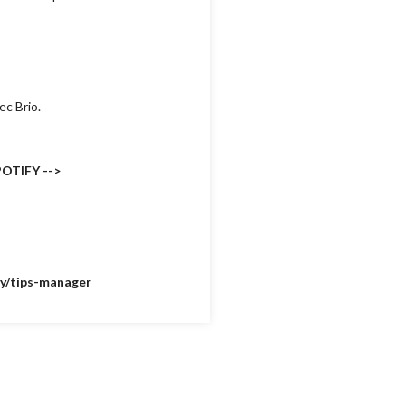
ec Brio.
POTIFY -->
.ly/tips-manager