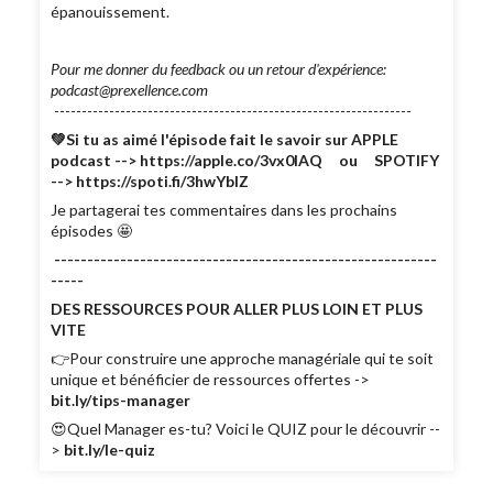
épanouissement.
Pour me donner du feedback ou un retour d'expérience:
podcast@prexellence.com
-----------------------------------------------------------------
💚Si tu as aimé l'épisode fait le savoir sur APPLE
podcast --> https://apple.co/3vx0lAQ ou SPOTIFY
--> https://spoti.fi/3hwYbIZ
Je partagerai tes commentaires dans les prochains
épisodes 🤩
----------------------------------------------------------
-----
DES RESSOURCES POUR ALLER PLUS LOIN ET PLUS
VITE
👉Pour construire une approche managériale qui te soit
unique et bénéficier de ressources offertes ->
bit.ly/tips-manager
😍Quel Manager es-tu? Voici le QUIZ pour le découvrir --
>
bit.ly/le-quiz