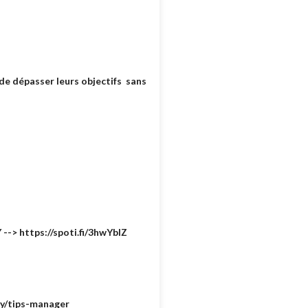
e dépasser leurs objectifs sans
--> https://spoti.fi/3hwYbIZ
.ly/tips-manager