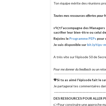
Ton équipe mérite des réunions prod
Toutes mes ressources offertes pour 
✅👉J'accompagne des Managers co
sacrifier leur bien-être ou celui d
Rejoins le
Programme PEPs
pour 
Je suis disponible sur
bit.ly/tips-
A très vite sur l'épisode 50 de Sec
Pour me donner du feedback ou un reto
--------------------------------------------
💚Si tu as aimé l'épisode fait l
Je partagerai tes commentaires dan
------------------------------------
DES RESSOURCES POUR ALLER PL
👉Pour construire une approche man