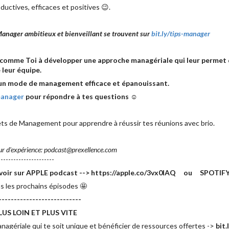
uctives, efficaces et positives 😉.
Manager ambitieux et bienveillant se trouvent sur
bit.ly/tips-manager
mme Toi à développer une approche managériale qui leur permet d
e leur équipe.
un mode de management efficace et épanouissant.
manager
pour répondre à tes questions ☺
rets de Management pour apprendre à réussir tes réunions avec brio.
ur d'expérience: podcast@prexellence.com
---------------------
e savoir sur APPLE podcast --> https://apple.co/3vx0lAQ ou SPOTIFY 
s les prochains épisodes 🤩
---------------------------
US LOIN ET PLUS VITE
agériale qui te soit unique et bénéficier de ressources offertes ->
bit