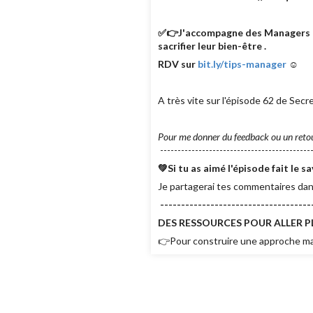
✅👉J'accompagne des Managers co
sacrifier leur bien-être .
RDV sur
bit.ly/tips-manager
☺
A très vite sur l'épisode 62 de Se
Pour me donner du feedback ou un reto
--------------------------------------------
💚Si tu as aimé l'épisode fait l
Je partagerai tes commentaires dan
------------------------------------
DES RESSOURCES POUR ALLER PL
👉Pour construire une approche man