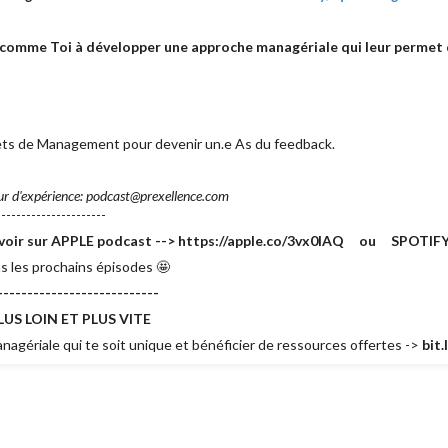
mme Toi à développer une approche managériale qui leur permet d
crets de Management pour devenir un.e As du feedback.
ur d'expérience: podcast@prexellence.com
---------------------
e savoir sur APPLE podcast --> https://apple.co/3vx0lAQ ou SPOTIFY 
s les prochains épisodes 🤩
---------------------------
US LOIN ET PLUS VITE
agériale qui te soit unique et bénéficier de ressources offertes ->
bit