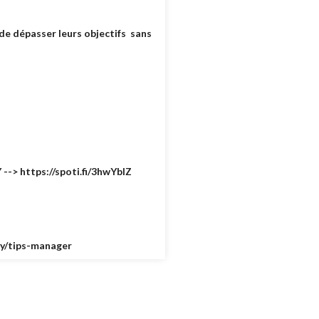
e dépasser leurs objectifs sans
--> https://spoti.fi/3hwYbIZ
.ly/tips-manager