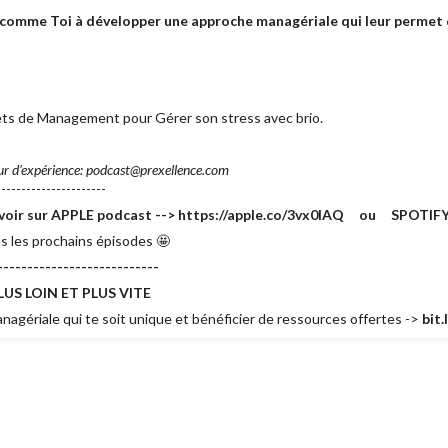
mme Toi à développer une approche managériale qui leur permet d
rets de Management pour Gérer son stress avec brio.
ur d'expérience: podcast@prexellence.com
---------------------
e savoir sur APPLE podcast --> https://apple.co/3vx0lAQ ou SPOTIFY 
s les prochains épisodes 🤩
---------------------------
US LOIN ET PLUS VITE
agériale qui te soit unique et bénéficier de ressources offertes ->
bit