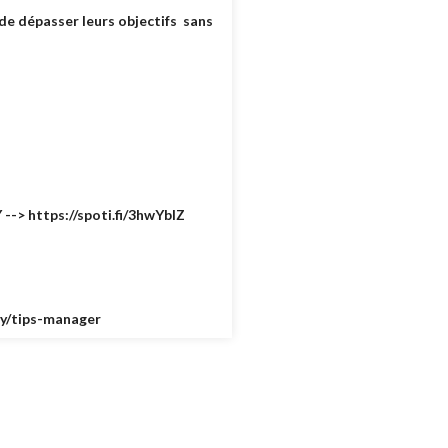
e dépasser leurs objectifs sans
--> https://spoti.fi/3hwYbIZ
.ly/tips-manager