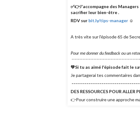
✅👉J'accompagne des Managers co
sacrifier leur bien-être .
RDV sur
bit.ly/tips-manager
☺
A très vite sur l'épisode 65 de Sec
Pour me donner du feedback ou un reto
--------------------------------------------
💚Si tu as aimé l'épisode fait l
Je partagerai tes commentaires dan
------------------------------------
DES RESSOURCES POUR ALLER PL
👉Pour construire une approche man