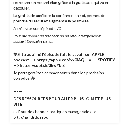
retrouver un nouvel élan grâce à la gratitude qui va en
découler.
La gratitude améliore la confiance en soi, permet de
prendre du recul et augmente la positivité.
A très vite sur l'épisode 73
Pour me donner du feedback ou un retour d'expérience:
podcast@prexellence.com
-----------------------------------------------------------------
💚Si tu as aimé l'épisode fait le savoir sur APPLE
podcast --> https://apple.co/3vx0lAQ ou SPOTIFY
--> https://spoti.fi/3hwYbIZ
Je partagerai tes commentaires dans les prochains
épisodes 🤩
----------------------------------------------------------
-----
DES RESSOURCES POUR ALLER PLUS LOIN ET PLUS
VITE
👉Pour des bonnes pratiques managériales ->
bit.ly/nandidossou