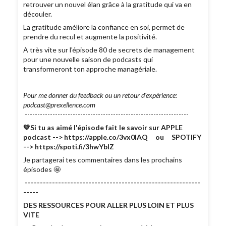
retrouver un nouvel élan grâce à la gratitude qui va en
découler.
La gratitude améliore la confiance en soi, permet de
prendre du recul et augmente la positivité.
A très vite sur l'épisode 80 de secrets de management
pour une nouvelle saison de podcasts qui
transformeront ton approche managériale.
Pour me donner du feedback ou un retour d'expérience:
podcast@prexellence.com
-----------------------------------------------------------------
💚Si tu as aimé l'épisode fait le savoir sur APPLE
podcast --> https://apple.co/3vx0lAQ ou SPOTIFY
--> https://spoti.fi/3hwYbIZ
Je partagerai tes commentaires dans les prochains
épisodes 🤩
----------------------------------------------------------
-----
DES RESSOURCES POUR ALLER PLUS LOIN ET PLUS
VITE