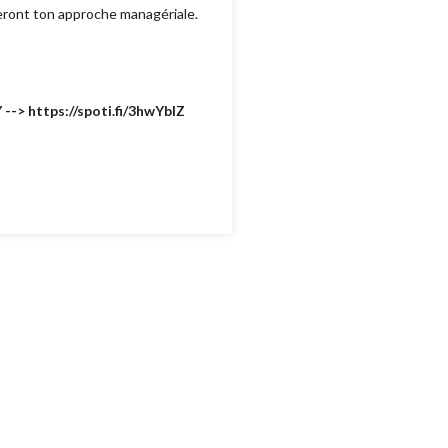
eront ton approche managériale.
--> https://spoti.fi/3hwYbIZ