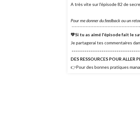
A très vite sur l'épisode 82 de se
Pour me donner du feedback ou un reto
--------------------------------------------
💚Si tu as aimé l'épisode fait l
Je partagerai tes commentaires dan
------------------------------------
DES RESSOURCES POUR ALLER PL
👉Pour des bonnes pratiques mana