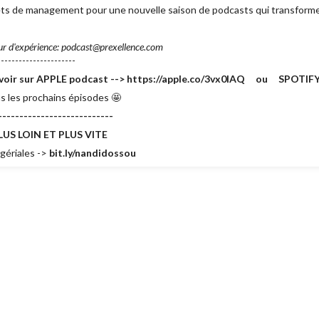
crets de management pour une nouvelle saison de podcasts qui transform
ur d'expérience: podcast@prexellence.com
---------------------
e savoir sur APPLE podcast --> https://apple.co/3vx0lAQ ou SPOTIFY 
s les prochains épisodes 🤩
---------------------------
US LOIN ET PLUS VITE
gériales ->
bit.ly/nandidossou