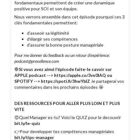
fondamentaux permettent de créer une dynamique
positive pour SOI et son équipe.
Nous verrons ensemble dans cet épisode pourquoi ces 3
clés fondamentales permettent:
d'asseoir sa légitimité
d'élargir ses compétences
d'assurer la bonne posture managériale
Pour me donner du feedback ou un retour d'expérience:
podcast@prexellence.com
🛑
Si vous avez aimé l'épisode faite-le savoir sur
APPLE podcast --> https://apple.co/3vx0lAQ ou
SPOTIFY --> https://spoti.fi/3hwYbIZ
Je partagerai vos
commentaires dans les prochains épisodes 🤩
DES RESSOURCES POUR ALLER PLUS LOIN ET PLUS
VITE
😍Quel Manager es-tu? Voici le QUIZ pour le decouvrir
bit.ly/le-quiz
👉Pour developper tes compétences managériales
bit.ly/tips-manager