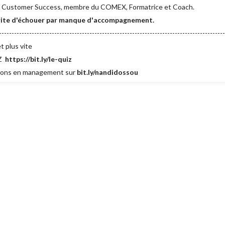
du Customer Success, membre du COMEX, Formatrice et Coach.
érite d'échouer par manque d'accompagnement.
-----------------------------------------------------------------------------------------
t plus vite
IZ
https://bit.ly/le-quiz
tions en management sur
bit.ly/nandidossou