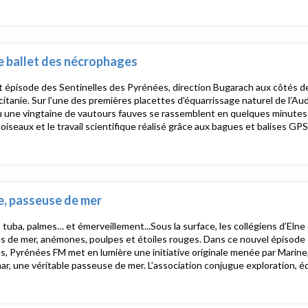
se, l’épisode ouvre la porte d’un univers façonné par la mer, le vent et 
isé par Klervie vappreau
le ballet des nécrophages
 épisode des Sentinelles des Pyrénées, direction Bugarach aux côtés de 
tanie. Sur l’une des premières placettes d’équarrissage naturel de l’Au
 une vingtaine de vautours fauves se rassemblent en quelques minutes. 
 oiseaux et le travail scientifique réalisé grâce aux bagues et balises GPS
ation avec les éleveurs, essentielle au recyclage naturel et à la présenc
ières. Une immersion dans un territoire où observation, écologie et intell
par Pyrénées FM et réalisé par Klervie Vappreau
, passeuse de mer
tuba, palmes… et émerveillement...Sous la surface, les collégiens d’E
s de mer, anémones, poulpes et étoiles rouges. Dans ce nouvel épisode d
, Pyrénées FM met en lumière une initiative originale menée par Marine,
r, une véritable passeuse de mer. L’association conjugue exploration, éd
onnecter les jeunes avec leur environnement marin. Produit par Pyrénées