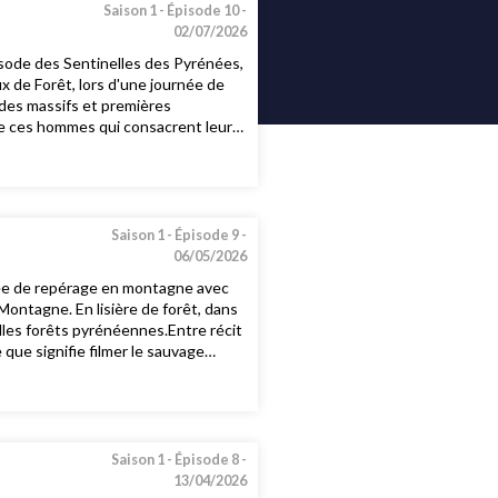
Saison 1 -
Épisode 10 -
02/07/2026
pisode des Sentinelles des Pyrénées,
 de Forêt, lors d'une journée de
 des massifs et premières
de ces hommes qui consacrent leur
engagement essentiel, alors que les
Saison 1 -
Épisode 9 -
06/05/2026
née de repérage en montagne avec
Montagne. En lisière de forêt, dans
illes forêts pyrénéennes.Entre récit
que signifie filmer le sauvage
ue des décors : de véritables
 Vappreau.
Saison 1 -
Épisode 8 -
13/04/2026