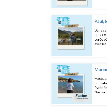
son épou
Fm, réal
Paul, 
Dans cet
LPO Occi
curée où
avec les
collabor
les Corb
Produit 
Marine
Masque, 
: tomate
Pyrénées
Nostrama
pour rec