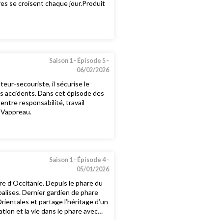
es se croisent chaque jour.Produit
Saison 1 -
Épisode 5 -
06/02/2026
teur-secouriste, il sécurise le
des accidents. Dans cet épisode des
ntre responsabilité, travail
e Vappreau.
Saison 1 -
Épisode 4 -
05/01/2026
re d’Occitanie. Depuis le phare du
alises. Dernier gardien de phare
Orientales et partage l’héritage d’un
ation et la vie dans le phare avec