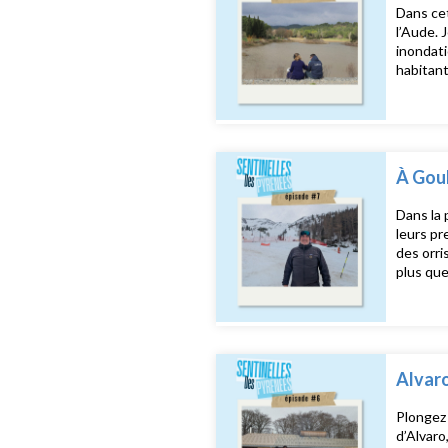
Dans cet
l’Aude. 
inondati
habitant
mémoire,
enregist
À Goul
Dans la 
leurs pr
des orri
plus que
partena
Alvaro
Plongez 
d’Alvaro