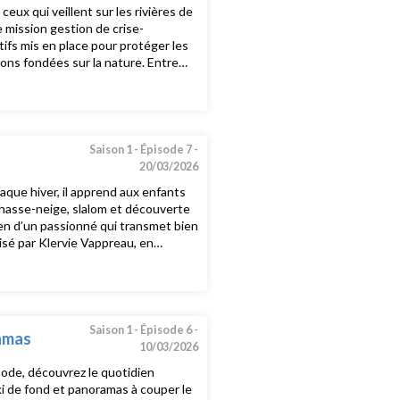
eux qui veillent sur les rivières de
 mission gestion de crise-
ifs mis en place pour protéger les
ions fondées sur la nature. Entre
vière plutôt que contre elle.Episode
u
Saison 1 -
Épisode 7 -
20/03/2026
haque hiver, il apprend aux enfants
 chasse-neige, slalom et découverte
en d’un passionné qui transmet bien
isé par Klervie Vappreau, en
Saison 1 -
Épisode 6 -
ramas
10/03/2026
ode, découvrez le quotidien
ki de fond et panoramas à couper le