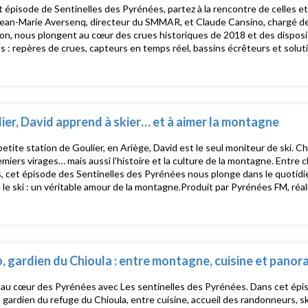
 épisode de Sentinelles des Pyrénées, partez à la rencontre de celles et c
Jean-Marie Aversenq, directeur du SMMAR, et Claude Cansino, chargé de
on, nous plongent au cœur des crues historiques de 2018 et des disposit
s : repères de crues, capteurs en temps réel, bassins écrêteurs et solut
 vigilance et intelligence collective, découvrez comment vivre avec la ri
ré en janvier 2026. Produit par Pyrénées Fm, réalisé par Klervie Vapprea
ier, David apprend à skier… et à aimer la montagne
petite station de Goulier, en Ariège, David est le seul moniteur de ski. C
emiers virages… mais aussi l’histoire et la culture de la montagne. Entre
s, cet épisode des Sentinelles des Pyrénées nous plonge dans le quotidi
 le ski : un véritable amour de la montagne.Produit par Pyrénées FM, réal
riat avec Pyrénées Magazine.
, gardien du Chioula : entre montagne, cuisine et pano
au cœur des Pyrénées avec Les sentinelles des Pyrénées. Dans cet épis
, gardien du refuge du Chioula, entre cuisine, accueil des randonneurs, s