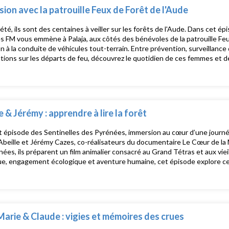
ion avec la patrouille Feux de Forêt de l'Aude
té, ils sont des centaines à veiller sur les forêts de l'Aude. Dans cet é
 FM vous emmène à Palaja, aux côtés des bénévoles de la patrouille Feux
n à la conduite de véhicules tout-terrain. Entre prévention, surveillance
tions sur les départs de feu, découvrez le quotidien de ces femmes et 
bre à protéger les forêts audoises. Un reportage immersif au cœur d'un 
 incendies de la saison ont déjà débuté.
e & Jérémy : apprendre à lire la forêt
t épisode des Sentinelles des Pyrénées, immersion au cœur d’une jour
Abeille et Jérémy Cazes, co-réalisateurs du documentaire Le Cœur de la 
nées, ils préparent un film animalier consacré au Grand Tétras et aux vie
que, engagement écologique et aventure humaine, cet épisode explore ce 
hui dans les Pyrénées, et pourquoi ces forêts anciennes sont bien plus q
de biodiversité à préserver.Produit par Pyrénées Fm, réalisé par Klervie
arie & Claude : vigies et mémoires des crues