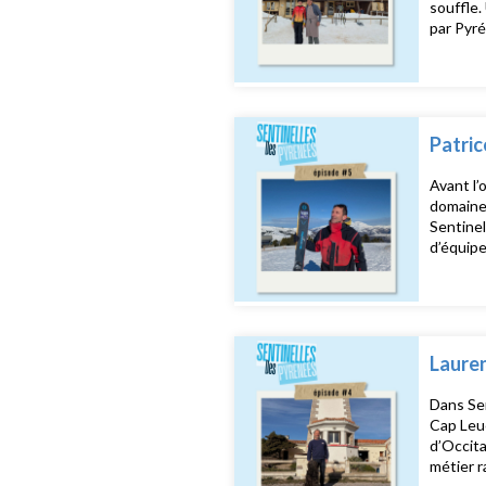
souffle.
par Pyré
Patric
Avant l’
domaine,
Sentinel
d’équipe
Lauren
Dans Sen
Cap Leuc
d’Occita
métier r