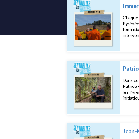
Immers
Chaque é
Pyrénées
formatio
interven
temps li
premiers
Patric
Dans ce
Patrice 
les Pyré
initiati
aujourd’
refuges 
Jean-M