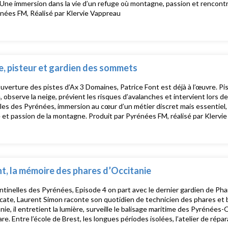
 Une immersion dans la vie d’un refuge où montagne, passion et rencontr
nées FM, Réalisé par Klervie Vappreau
e, pisteur et gardien des sommets
ouverture des pistes d’Ax 3 Domaines, Patrice Font est déjà à l’œuvre. Pis
 observe la neige, prévient les risques d’avalanches et intervient lors 
les des Pyrénées, immersion au cœur d’un métier discret mais essentiel, e
 et passion de la montagne. Produit par Pyrénées FM, réalisé par Klervi
t, la mémoire des phares d’Occitanie
tinelles des Pyrénées, Episode 4 on part avec le dernier gardien de Pha
ate, Laurent Simon raconte son quotidien de technicien des phares et b
nie, il entretient la lumière, surveille le balisage maritime des Pyrénées-
are. Entre l’école de Brest, les longues périodes isolées, l’atelier de répar