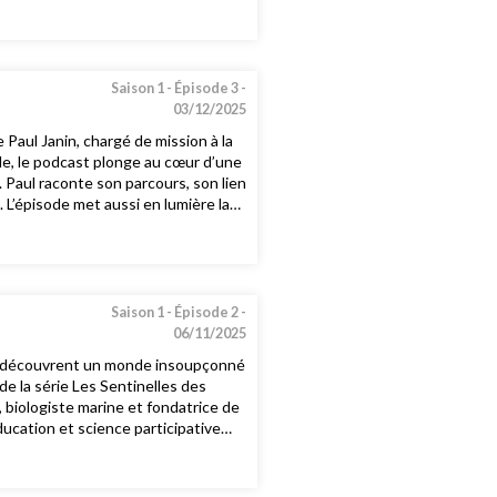
la transmission.Produit par Pyrénées
Saison 1 -
Épisode 3 -
03/12/2025
Paul Janin, chargé de mission à la
de, le podcast plonge au cœur d’une
Paul raconte son parcours, son lien
. L’épisode met aussi en lumière la
e durable des grands rapaces dans
igence collective se rejoignent.
Saison 1 -
Épisode 2 -
06/11/2025
lne découvrent un monde insoupçonné
e la série Les Sentinelles des
 biologiste marine et fondatrice de
ucation et science participative
 FM, réalisé par Klervie Vappreau.