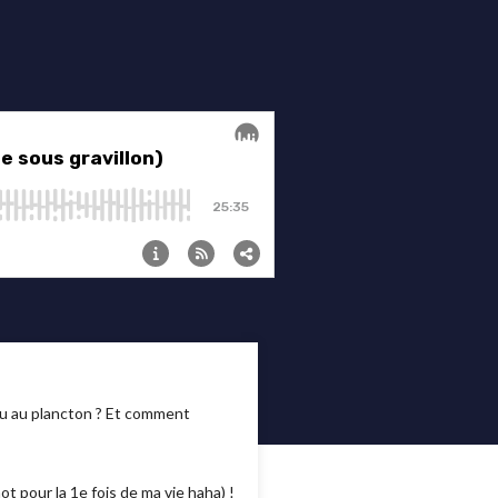
 ou au plancton ? Et comment
t pour la 1e fois de ma vie haha) !