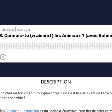
DESCRIPTION
on chat ou ton chien ? Pourquoi notre survie est liée aux vers de terre
biter ensemble ?
tion
Baleine sous gravillon
et du podcast éponyme (trop fier de caler ce mo