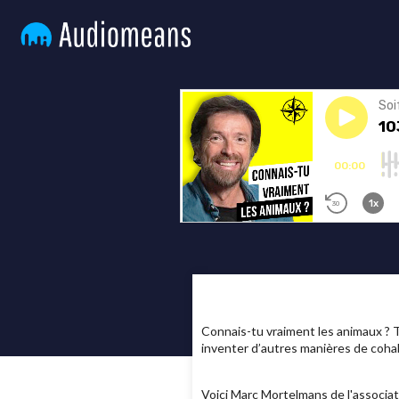
Connais-tu vraiment les animaux ? T
inventer d’autres manières de coha
Voici Marc Mortelmans de l'associa