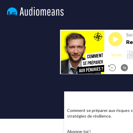
Comment se préparer aux risques sy
stratégies de résilience.
Abonne-toi !