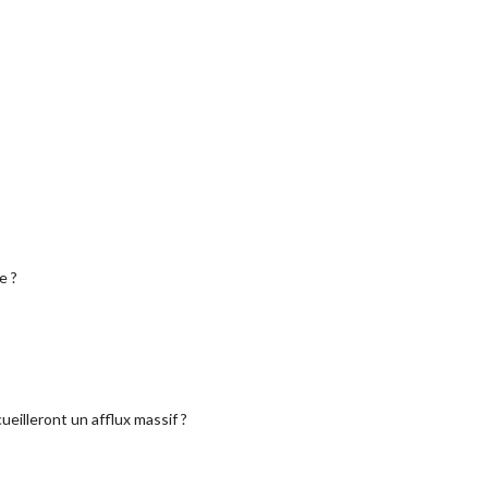
e ?
eilleront un afflux massif ?
e