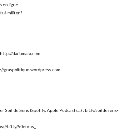
s en ligne
s à militer ?
 http://dariamarx.com
ps://graspolitique.wordpress.com
Soif de Sens (Spotify, Apple Podcasts...) : bit.ly/soifdesens-
s://bit.ly/50euros_