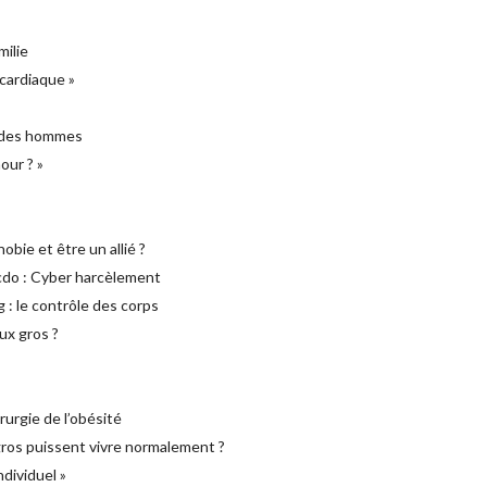
milie
 cardiaque »
n des hommes
our ? »
bie et être un allié ?
cdo : Cyber harcèlement
: le contrôle des corps
ux gros ?
rurgie de l’obésité
ros puissent vivre normalement ?
ndividuel »