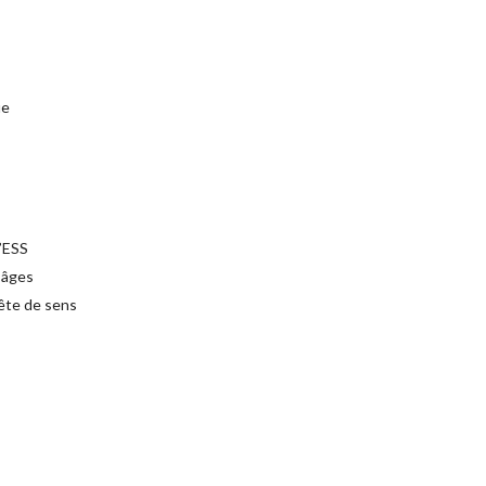
ue
l’ESS
 âges
uête de sens