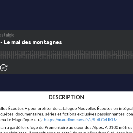
DESCRIPTION
 Écoutes + pour profiter du catalogue Nouvelles Écoutes en intégrali
nquêtes, documentaires, séries et fictions exclusives passionnantes, com
sama Le Magnifique ». 👉
https://m.audiomeans.fr/s/S-dLCvHKUz
an a gardé le refuge du Promontoire au cœur des Alpes. A 3100 mètres d’al
s alpinistes. Il connaît chaque détail de sa sublime face Sud, dans laqu