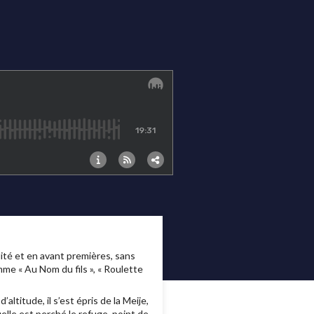
té et en avant premières, sans
me « Au Nom du fils », « Roulette
titude, il s’est épris de la Meije,
elle est perché le refuge, point de