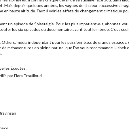
t. Mais depuis quelques années, les vagues de chaleur successives fragil
e en haute altitude. Faut-il voir les effets du changement climatique pour
ment un épisode de Solastalgie. Pour les plus impatient·e·s, abonnez-vou
couter les six épisodes du documentaire avant tout le monde. C’est seul
s Others, média indépendant pour les passionné.e.s de grands espaces, d
et de mésaventures en pleine nature, que l'on vous recommande. Usbek et 
.
velles Écoutes.
llis par Flora Trouilloud
 Bravinsan
a
amaky