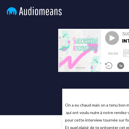
On a eu chaud mais on a tenu bon m
qui ont voulu nuire à notre rendez-v
pour cette interview tournée sur fon
Et quel plaisir de te présenter cet