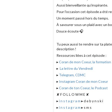
Aussi bienveillante qu’inspirante.
Pour l’occasion cet épisode a été re
Un moment passé hors du temps.
À savourer sous un plaid avec un bo
Douce écoute 🎧
Tu peux aussi te rendre sur ta pla
description !
Ressources liées à cet épisode :
▸
Coran de mon Coeur, la formation
▸
La lettre du Vendredi
▸
Telegram, CDMC
▸
Instagram Coran de mon Coeur
▸
Coran de ton Coeur, le Podcast
✘ F O L L O W M E ✘
▸
i n s t a g r a m
▸ d e b y n s k i
▸
i n s t a g r a m
▸ s m s