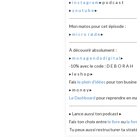
▸
i n s t a g r a m
▸ p o d c a s t
▸
y o u t u b e
▸
-------------------------------------------
Mon matos pour cet épisode :
▸
m i c r o r ø d e
▸
-------------------------------------------
À découvrir absolument :
▸
m o n a g e n d a d i g i t a l
▸
-10% avec le code : D E B O R A H
▸ l e s h o p ▸
Fais
le plein d'idées
pour ton busine
▸ m o n e y ▸
Le Dashboard
pour reprendre en ma
-------------------------------------------
▸ Lance aussi ton podcast ▸
Fais ton choix entre
le livre
ou
la fo
Tu peux aussi restructurer ta strat