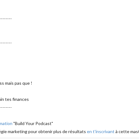
---------
---------
ss mais pas que !
in tes finances
---------
rmation
"Build Your Podcast"
égie marketing pour obtenir plus de résultats
en t'inscrivant
à cette mast